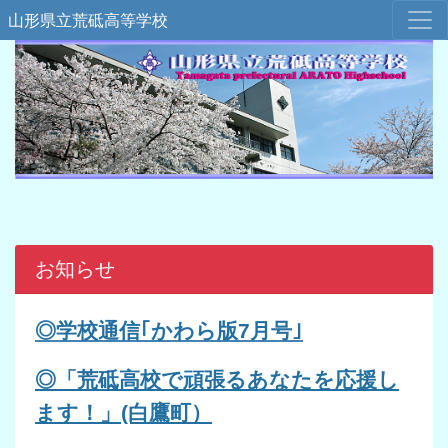
山形県立荒砥高等学校
お知らせ
◎学校通信｢
かわら版7
月号｣
◎「荒砥高校で頑張るあなたを応援し
ます！」(白鷹町）