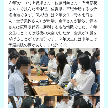
３年次生（村上愛海さん・佐藤日向さん・石田彩花
さん）で挑んだ団体戦。佐賀県に三戦全勝するも予
選通過できず。個人戦には２年次生（青木七海さ
ん・金子美徠さん）が出場。金子さんが惜敗、青木
さんは広島県代表に勝利するも他惜敗でした。３年
次生にとっては最後の大会でしたが、全員が１勝を
挙げることができ拍手です。２年次生には来年こそ
予選突破の夢がありますね(^_-)-☆