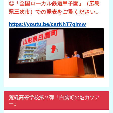
◎「全国ローカル鉄道甲子園」（広島
県三次市）での発表をご覧ください。
https://youtu.be/csrNhT7gimw
荒砥高等学校第２弾「白鷹町の魅力ツア
ー」