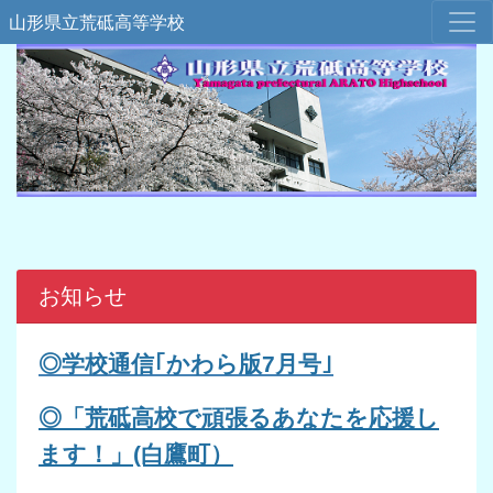
山形県立荒砥高等学校
お知らせ
◎学校通信｢
かわら版7
月号｣
◎「荒砥高校で頑張るあなたを応援し
ます！」(白鷹町）