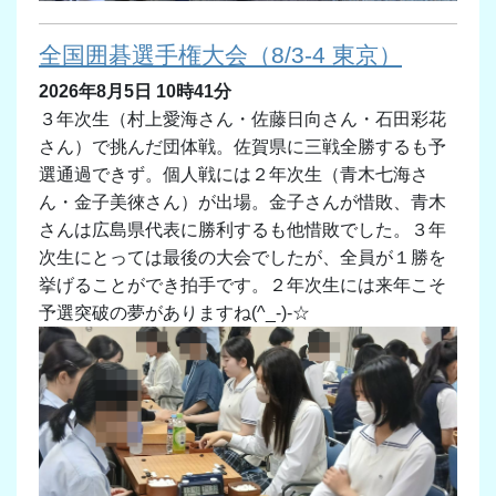
全国囲碁選手権大会（8/3-4 東京）
2026年8月5日 10時41分
３年次生（村上愛海さん・佐藤日向さん・石田彩花
さん）で挑んだ団体戦。佐賀県に三戦全勝するも予
選通過できず。個人戦には２年次生（青木七海さ
ん・金子美徠さん）が出場。金子さんが惜敗、青木
さんは広島県代表に勝利するも他惜敗でした。３年
次生にとっては最後の大会でしたが、全員が１勝を
挙げることができ拍手です。２年次生には来年こそ
予選突破の夢がありますね(^_-)-☆