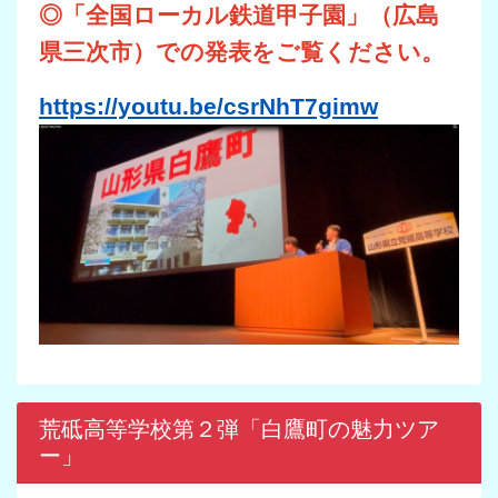
◎「全国ローカル鉄道甲子園」（広島
県三次市）での発表をご覧ください。
https://youtu.be/csrNhT7gimw
荒砥高等学校第２弾「白鷹町の魅力ツア
ー」