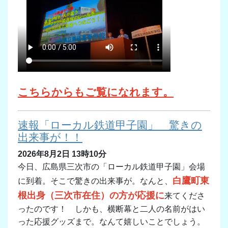
こちらからもご覧になれます。
速報「ローカル鉄道甲子園」 驚きの
出来事が！！
2026年8月2日 13時10分
今日、広島県三次市の「ローカル鉄道甲子園」会場
白鷹町東
に到着。そこで驚きの出来事が。なんと、
根出身（三次市在住）の方が応援に
来てくださ
ったのです！ しかも、横断幕と二人の名前がはい
った応援グッズまで。なんて嬉しいことでしょう。