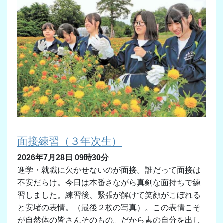
面接練習（３年次生）
2026年7月28日 09時30分
進学・就職に欠かせないのが面接。誰だって面接は
不安だらけ。今日は本番さながら真剣な面持ちで練
習しました。練習後、緊張が解けて笑顔がこぼれる
と安堵の表情。（最後２枚の写真）。この表情こそ
が自然体の皆さんそのもの。だから素の自分を出し