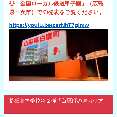
◎「全国ローカル鉄道甲子園」（広島
県三次市）での発表をご覧ください。
https://youtu.be/csrNhT7gimw
荒砥高等学校第２弾「白鷹町の魅力ツア
ー」