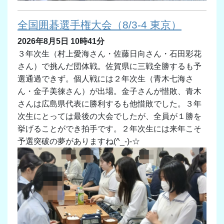
全国囲碁選手権大会（8/3-4 東京）
2026年8月5日 10時41分
３年次生（村上愛海さん・佐藤日向さん・石田彩花
さん）で挑んだ団体戦。佐賀県に三戦全勝するも予
選通過できず。個人戦には２年次生（青木七海さ
ん・金子美徠さん）が出場。金子さんが惜敗、青木
さんは広島県代表に勝利するも他惜敗でした。３年
次生にとっては最後の大会でしたが、全員が１勝を
挙げることができ拍手です。２年次生には来年こそ
予選突破の夢がありますね(^_-)-☆