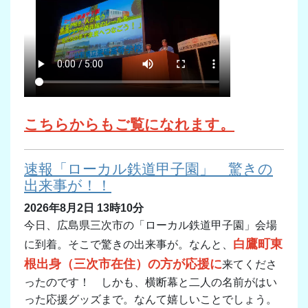
こちらからもご覧になれます。
速報「ローカル鉄道甲子園」 驚きの
出来事が！！
2026年8月2日 13時10分
今日、広島県三次市の「ローカル鉄道甲子園」会場
白鷹町東
に到着。そこで驚きの出来事が。なんと、
根出身（三次市在住）の方が応援に
来てくださ
ったのです！ しかも、横断幕と二人の名前がはい
った応援グッズまで。なんて嬉しいことでしょう。