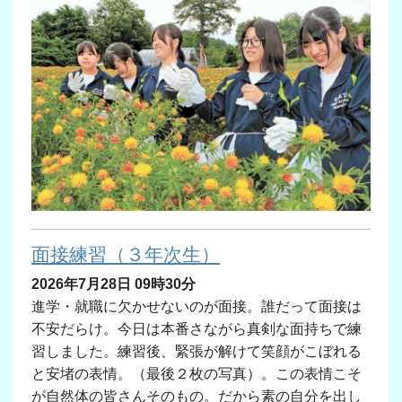
面接練習（３年次生）
2026年7月28日 09時30分
進学・就職に欠かせないのが面接。誰だって面接は
不安だらけ。今日は本番さながら真剣な面持ちで練
習しました。練習後、緊張が解けて笑顔がこぼれる
と安堵の表情。（最後２枚の写真）。この表情こそ
が自然体の皆さんそのもの。だから素の自分を出し