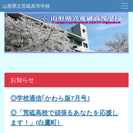
山形県立荒砥高等学校
お知らせ
◎学校通信｢
かわら版7
月号｣
◎「荒砥高校で頑張るあなたを応援し
ます！」(白鷹町）