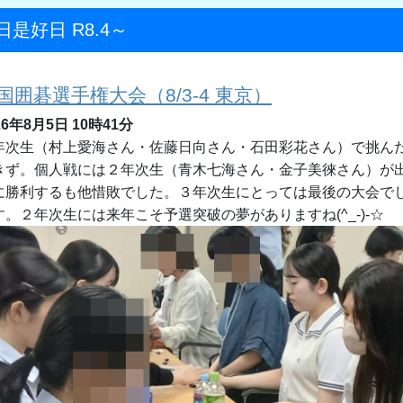
日是好日 R8.4～
国囲碁選手権大会（8/3-4 東京）
26年8月5日 10時41分
年次生（村上愛海さん・佐藤日向さん・石田彩花さん）で挑ん
きず。個人戦には２年次生（青木七海さん・金子美徠さん）が
に勝利するも他惜敗でした。３年次生にとっては最後の大会で
す。２年次生には来年こそ予選突破の夢がありますね(^_-)-☆