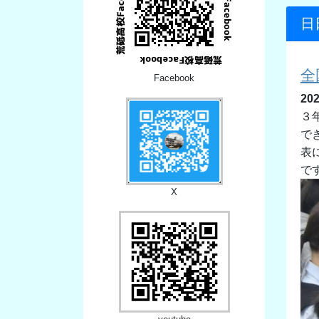
日
全
Facebook
20
３
で
表
で
X