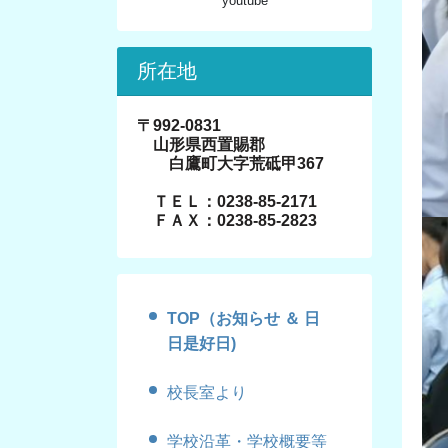
youtube
所在地
〒992-0831
山形県西置賜郡
白鷹町大字荒砥甲367
ＴＥＬ：0238-85-2171
ＦＡＸ：0238-85-2823
TOP（お知らせ ＆ 日
日是好日)
校長室より
学校沿革・学校概要等