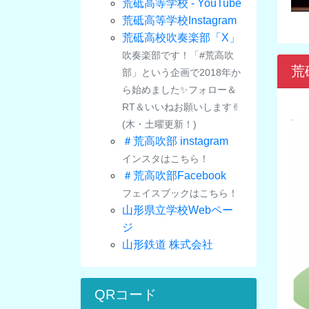
荒砥高等学校 - YouTube
荒砥高等学校Instagram
荒砥高校吹奏楽部「X」
吹奏楽部です！「#荒高吹
荒
部」という企画で2018年か
ら始めました✨フォロー＆
RT＆いいねお願いします✌︎
(木・土曜更新！)
＃荒高吹部 instagram
インスタはこちら！
＃荒高吹部Facebook
フェイスブックはこちら！
山形県立学校Webペー
ジ
山形鉄道 株式会社
QRコード