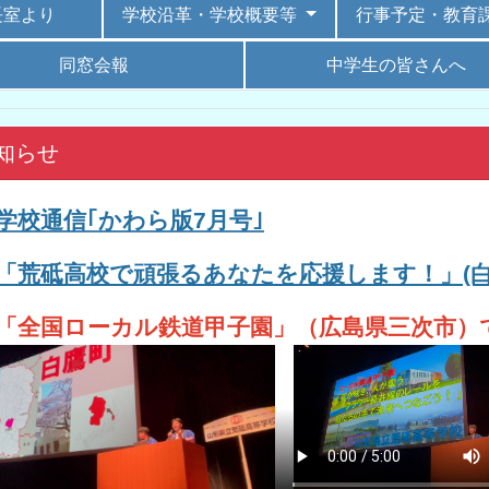
長室より
学校沿革・学校概要等
行事予定・教育
同窓会報
中学生の皆さんへ
知らせ
学校通信｢
かわら版7
月号｣
「荒砥高校で頑張るあなたを応援します！」(
「全国ローカル鉄道甲子園」（広島県三次市）