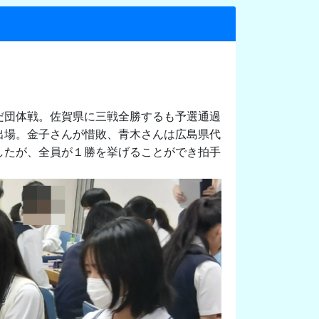
だ団体戦。佐賀県に三戦全勝するも予選通過
出場。金子さんが惜敗、青木さんは広島県代
したが、全員が１勝を挙げることができ拍手