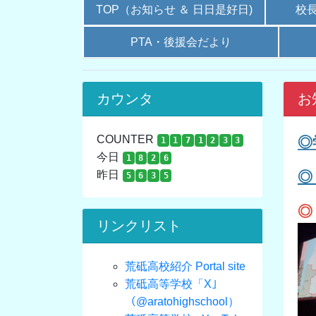
TOP（お知らせ ＆ 日日是好日)
校
PTA・後援会だより
カウンタ
お
COUNTER
◎
1
1
7
1
2
3
3
今日
1
8
2
6
昨日
◎
5
6
3
5
◎
リンクリスト
荒砥高校紹介 Portal site
荒砥高等学校「X｣
（@aratohighschool）