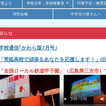
長室より
学校沿革・学校概要等
行事予定・教育
同窓会報
中学生の皆さんへ
知らせ
学校通信｢
かわら版7
月号｣
「荒砥高校で頑張るあなたを応援します！」(
「全国ローカル鉄道甲子園」（広島県三次市）