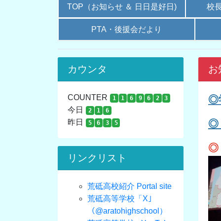
TOP（お知らせ ＆ 日日是好日)
校
PTA・後援会だより
カウンタ
お
COUNTER
◎
1
1
6
9
6
2
3
今日
2
1
6
昨日
◎
5
6
3
5
◎
リンクリスト
荒砥高校紹介 Portal site
荒砥高等学校「X｣
（@aratohighschool）