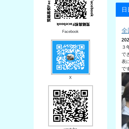
日
全
Facebook
20
３
で
表
で
X