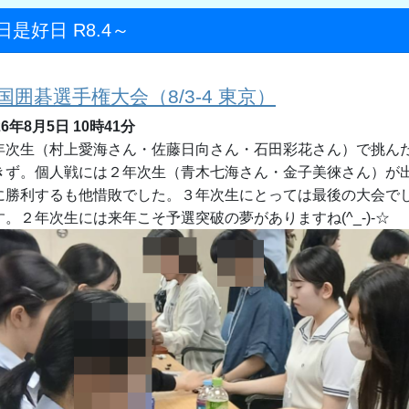
日是好日 R8.4～
国囲碁選手権大会（8/3-4 東京）
26年8月5日 10時41分
年次生（村上愛海さん・佐藤日向さん・石田彩花さん）で挑ん
きず。個人戦には２年次生（青木七海さん・金子美徠さん）が
に勝利するも他惜敗でした。３年次生にとっては最後の大会で
す。２年次生には来年こそ予選突破の夢がありますね(^_-)-☆