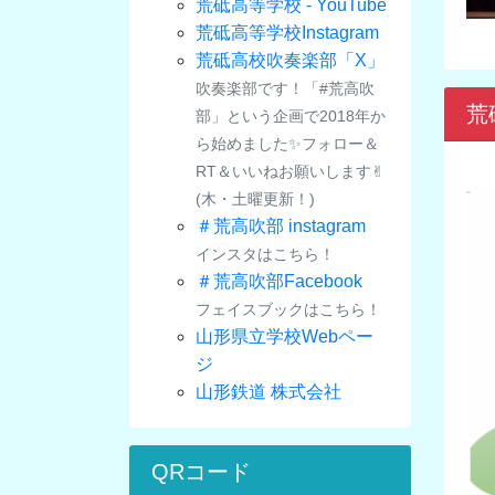
荒砥高等学校 - YouTube
荒砥高等学校Instagram
荒砥高校吹奏楽部「X」
吹奏楽部です！「#荒高吹
荒
部」という企画で2018年か
ら始めました✨フォロー＆
RT＆いいねお願いします✌︎
(木・土曜更新！)
＃荒高吹部 instagram
インスタはこちら！
＃荒高吹部Facebook
フェイスブックはこちら！
山形県立学校Webペー
ジ
山形鉄道 株式会社
QRコード