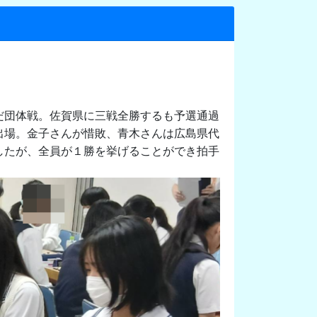
だ団体戦。佐賀県に三戦全勝するも予選通過
出場。金子さんが惜敗、青木さんは広島県代
したが、全員が１勝を挙げることができ拍手