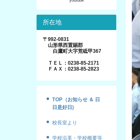
youtube
所在地
〒992-0831
山形県西置賜郡
白鷹町大字荒砥甲367
ＴＥＬ：0238-85-2171
ＦＡＸ：0238-85-2823
TOP（お知らせ ＆ 日
日是好日)
校長室より
学校沿革・学校概要等