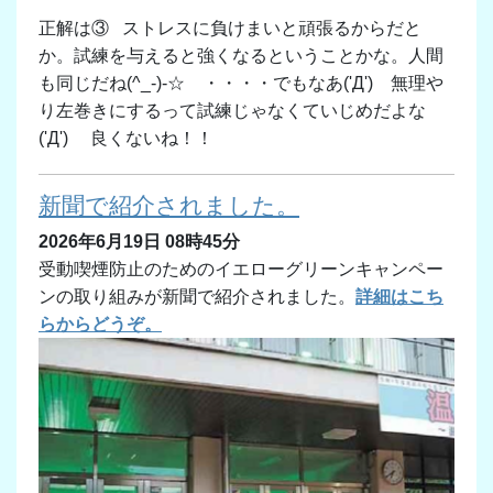
正解は③ ストレスに負けまいと頑張るからだと
か。試練を与えると強くなるということかな。人間
も同じだね(^_-)-☆ ・・・・でもなあ('Д') 無理や
り左巻きにするって試練じゃなくていじめだよな
('Д') 良くないね！！
新聞で紹介されました。
2026年6月19日 08時45分
受動喫煙防止のためのイエローグリーンキャンペー
ンの取り組みが新聞で紹介されました。
詳細はこち
らからどうぞ。