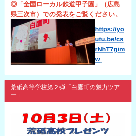
◎「全国ローカル鉄道甲子園」（広島
県三次市）での発表をご覧ください。
https://yo
utu.be/cs
rNhT7gim
w
荒砥高等学校第２弾「白鷹町の魅力ツア
ー」