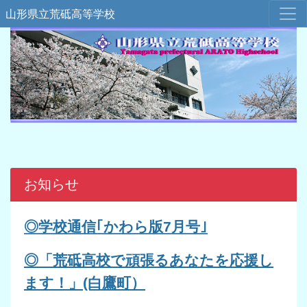
山形県立荒砥高等学校
お知らせ
◎学校通信｢
かわら版7
月号｣
◎「荒砥高校で頑張るあなたを応援し
ます！」(白鷹町）