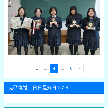
«
1
...
4
...
6
»
克己復禮 日日是好日 R7.4～