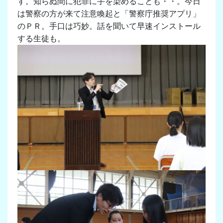
す。知らぬ間に犯罪に手を染めることも・・。今日
は
警察の方が来て
注意喚起と「
警察庁推奨アプリ」
のＰＲ。手口は巧妙。話を聞いて早速インストール
する生徒も。