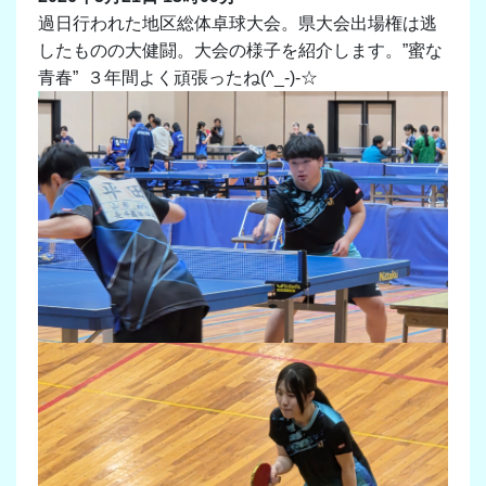
過日行われた地区総体卓球大会。県大会出場権は逃
したものの大健闘。大会の様子を紹介します。”蜜な
青春” ３年間よく頑張ったね(^_-)-☆