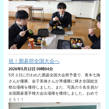
祝！囲碁部全国大会へ
2026年5月12日 09時04分
5月３日に行われた囲碁全国大会県予選で、青木七海
さんが優勝、金子美徠さんが準優勝に輝き全国総文
祭出場権を獲得しました。また、写真の５名全員が
全国囲碁選手権大会出場権を獲得しました。おめで
とう！！