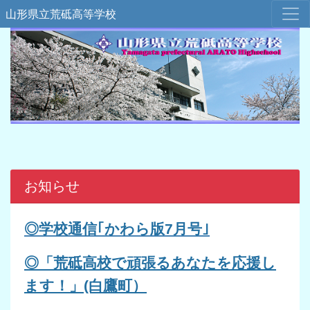
山形県立荒砥高等学校
お知らせ
◎学校通信｢
かわら版7
月号｣
◎「荒砥高校で頑張るあなたを応援し
ます！」(白鷹町）