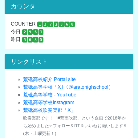
カウンタ
COUNTER
1
1
7
2
3
6
8
今日
2
9
6
1
昨日
5
6
3
5
リンクリスト
荒砥高校紹介 Portal site
荒砥高等学校「X｣（@aratohighschool）
荒砥高等学校 - YouTube
荒砥高等学校Instagram
荒砥高校吹奏楽部「X」
吹奏楽部です！「#荒高吹部」という企画で2018年か
ら始めました✨フォロー＆RT＆いいねお願いします✌︎
(木・土曜更新！)