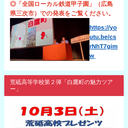
◎「全国ローカル鉄道甲子園」（広島
県三次市）での発表をご覧ください。
https://yo
utu.be/cs
rNhT7gim
w
荒砥高等学校第２弾「白鷹町の魅力ツア
ー」